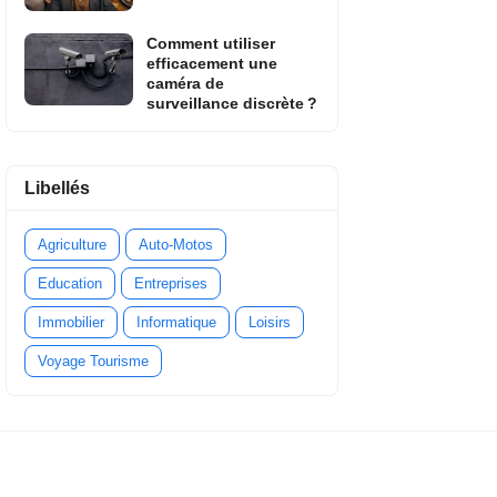
Comment utiliser
efficacement une
caméra de
surveillance discrète ?
Libellés
Agriculture
Auto-Motos
Education
Entreprises
Immobilier
Informatique
Loisirs
Voyage Tourisme